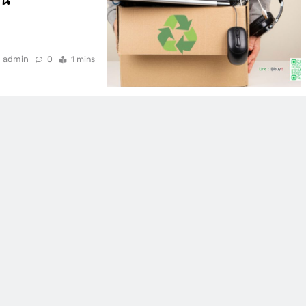
าน
admin
0
1 mins